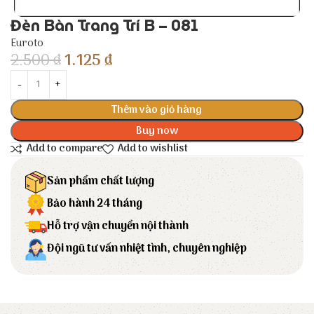
Đèn Bàn Trang Trí B – 081
Euroto
2.500
₫
1.125
₫
Thêm vào giỏ hàng
Buy now
Add to compare
Add to wishlist
Sản phẩm chất lượng
Bảo hành 24 tháng
Hỗ trợ vận chuyển nội thành
Đội ngũ tư vấn nhiệt tình, chuyên nghiệp