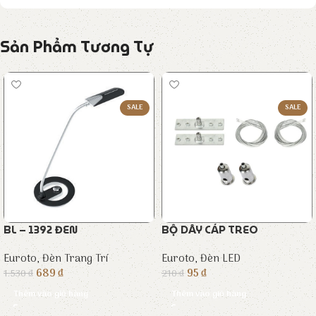
Sản Phẩm Tương Tự
SALE
SALE
BL – 1392 ĐEN
BỘ DÂY CÁP TREO
Euroto
,
Đèn Trang Trí
Euroto
,
Đèn LED
689
₫
95
₫
1.530
₫
210
₫
Thêm vào giỏ hàng
Thêm vào giỏ hàng