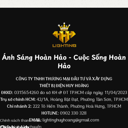
Ánh Sáng Hoàn Hảo - Cuộc Sống Hoàn
Hảo
CÔNG TY TNHH THƯƠNG MẠI ĐẦU TƯ VÀ XÂY DỰNG
THIẾT BỊ ĐIỆN HUY HOÀNG
ĐKKD:
0315654260 do sở KH & ĐT TP.HCM cấp ngày: 11/04/2023
Trụ sở chính HCM:
42/1A, Hoàng Bật Đạt, Phường Tân Sơn, TP.HCM
Chi nhánh 2:
222 Tô Hiến Thành, Phường Hoà Hưng, TP.HCM
HOTLINE:
0902 330 328
EMAIL:
lightinghuyhoang@gmail.com
Chính sách thanh toán
Chính sách
Chính sách vận chuyển