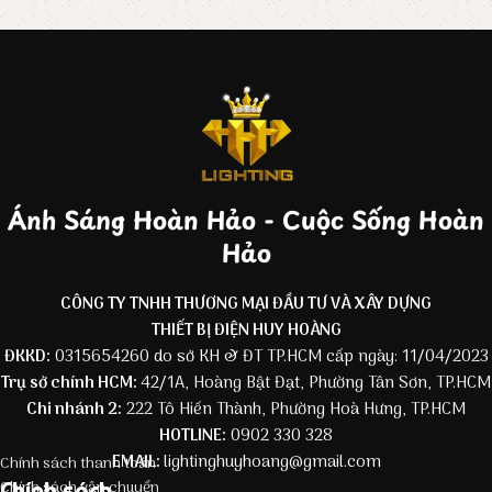
Ánh Sáng Hoàn Hảo - Cuộc Sống Hoàn
Hảo
CÔNG TY TNHH THƯƠNG MẠI ĐẦU TƯ VÀ XÂY DỰNG
THIẾT BỊ ĐIỆN HUY HOÀNG
ĐKKD:
0315654260 do sở KH & ĐT TP.HCM cấp ngày: 11/04/2023
Trụ sở chính HCM:
42/1A, Hoàng Bật Đạt, Phường Tân Sơn, TP.HCM
Chi nhánh 2:
222 Tô Hiến Thành, Phường Hoà Hưng, TP.HCM
HOTLINE:
0902 330 328
EMAIL:
lightinghuyhoang@gmail.com
Chính sách thanh toán
Chính sách
Chính sách vận chuyển