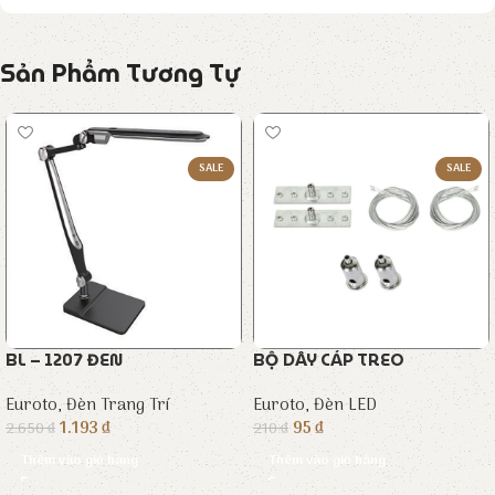
Sản Phẩm Tương Tự
SALE
SALE
BL – 1207 ĐEN
BỘ DÂY CÁP TREO
Euroto
,
Đèn Trang Trí
Euroto
,
Đèn LED
1.193
₫
95
₫
2.650
₫
210
₫
Thêm vào giỏ hàng
Thêm vào giỏ hàng