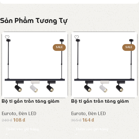
Sản Phẩm Tương Tự
SALE
SALE
Bộ ti gắn trần tăng giảm
Bộ ti gắn trần tăng giảm
Euroto
,
Đèn LED
Euroto
,
Đèn LED
108
₫
164
₫
240
₫
365
₫
Thêm vào giỏ hàng
Thêm vào giỏ hàng