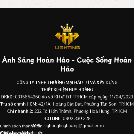
Ánh Sáng Hoàn Hảo - Cuộc Sống Hoàn
Hảo
CÔNG TY TNHH THƯƠNG MẠI ĐẦU TƯ VÀ XÂY DỰNG
THIẾT BỊ ĐIỆN HUY HOÀNG
ĐKKD:
0315654260 do sở KH & ĐT TP.HCM cấp ngày: 11/04/2023
Trụ sở chính HCM:
42/1A, Hoàng Bật Đạt, Phường Tân Sơn, TP.HCM
Chi nhánh 2:
222 Tô Hiến Thành, Phường Hoà Hưng, TP.HCM
HOTLINE:
0902 330 328
EMAIL:
lightinghuyhoang@gmail.com
Chính sách thanh toán
Chính sách
Chính sách vận chuyển