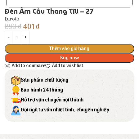
Đèn Âm Cầu Thang TN – 27
Euroto
890
₫
401
₫
Thêm vào giỏ hàng
Buy now
Add to compare
Add to wishlist
Sản phẩm chất lượng
Bảo hành 24 tháng
Hỗ trợ vận chuyển nội thành
Đội ngũ tư vấn nhiệt tình, chuyên nghiệp