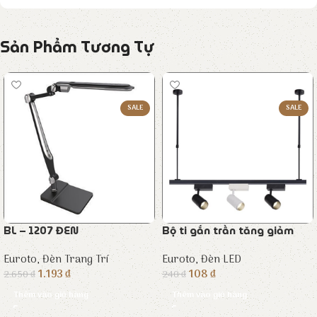
Sản Phẩm Tương Tự
SALE
SALE
BL – 1207 ĐEN
Bộ ti gắn trần tăng giảm
Euroto
,
Đèn Trang Trí
Euroto
,
Đèn LED
1.193
₫
108
₫
2.650
₫
240
₫
Thêm vào giỏ hàng
Thêm vào giỏ hàng