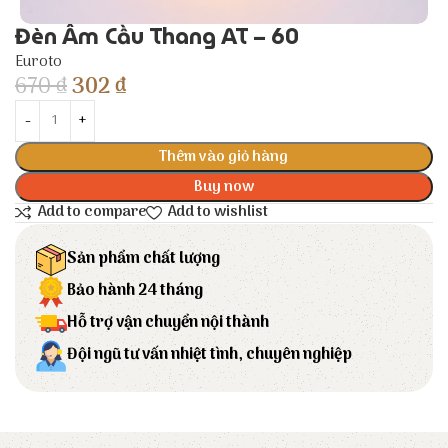
Đèn Âm Cầu Thang AT – 60
Euroto
670
₫
302
₫
Thêm vào giỏ hàng
Buy now
Add to compare
Add to wishlist
Sản phẩm chất lượng
Bảo hành 24 tháng
Hỗ trợ vận chuyển nội thành
Đội ngũ tư vấn nhiệt tình, chuyên nghiệp