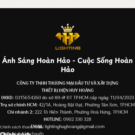
Ánh Sáng Hoàn Hảo - Cuộc Sống Hoàn
Hảo
CÔNG TY TNHH THƯƠNG MẠI ĐẦU TƯ VÀ XÂY DỰNG
THIẾT BỊ ĐIỆN HUY HOÀNG
ĐKKD:
0315654260 do sở KH & ĐT TP.HCM cấp ngày: 11/04/2023
Trụ sở chính HCM:
42/1A, Hoàng Bật Đạt, Phường Tân Sơn, TP.HCM
Chi nhánh 2:
222 Tô Hiến Thành, Phường Hoà Hưng, TP.HCM
HOTLINE:
0902 330 328
EMAIL:
lightinghuyhoang@gmail.com
Chính sách thanh toán
Chính sách
Chính sách vận chuyển