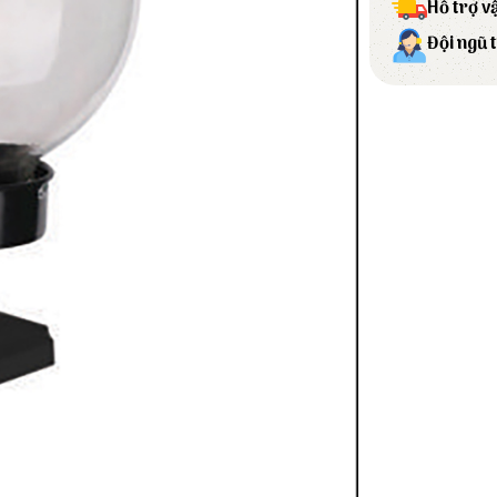
Hỗ trợ v
Đội ngũ 