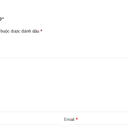
0”
*
t buộc được đánh dấu
*
Email