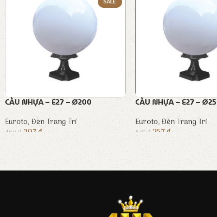
SALE
CẦU NHỰA – E27 – Ø200
CẦU NHỰA – E27 – Ø2
Euroto
,
Đèn Trang Trí
Euroto
,
Đèn Trang Trí
207
₫
257
₫
460
₫
570
₫