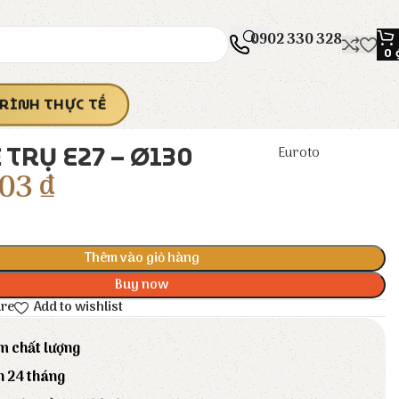
0902 330 328
0
RÌNH THỰC TẾ
Ế TRỤ E27 – Ø130
Euroto
203
₫
Thêm vào giỏ hàng
Buy now
are
Add to wishlist
m chất lượng
h 24 tháng