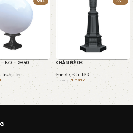
SALE
SALE
– E27 – Ø350
CHÂN ĐẾ 03
 Trang Trí
Euroto
,
Đèn LED
₫
2.061
₫
4.580
₫
e