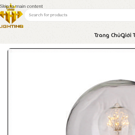
Skip to main content
Trang Chủ
Giới 
Trang chủ
Euroto
Đèn Trang Trí
CTTT- ĐẾ TRỤ E27 – Ø130