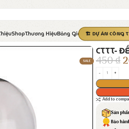
Thiệu
Shop
Thương Hiệu
Bảng Giá
DỰ ÁN CÔNG T
CTTT- Đ
450
₫
SALE
Add to comp
Sản phẩ
Bảo hàn