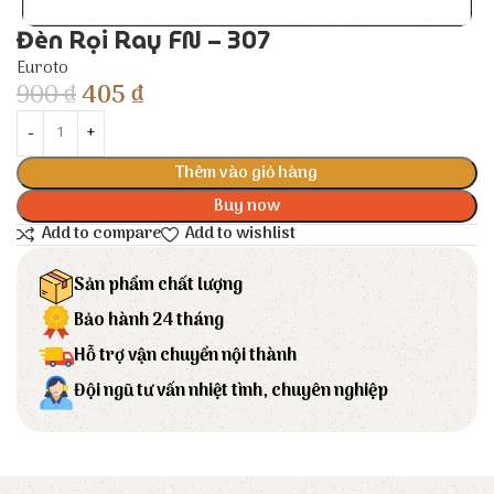
Đèn Rọi Ray FN – 307
Euroto
900
₫
405
₫
Thêm vào giỏ hàng
Buy now
Add to compare
Add to wishlist
Sản phẩm chất lượng
Bảo hành 24 tháng
Hỗ trợ vận chuyển nội thành
Đội ngũ tư vấn nhiệt tình, chuyên nghiệp