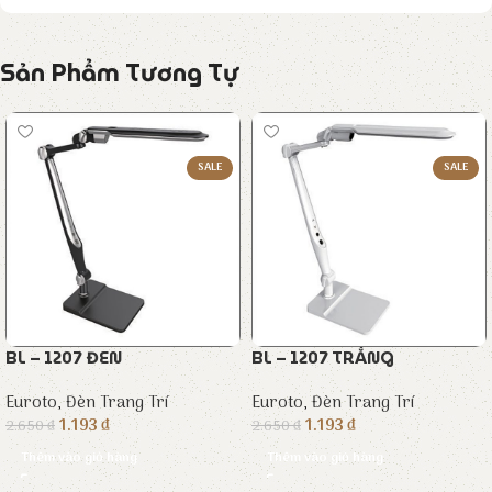
Sản Phẩm Tương Tự
SALE
SALE
BL – 1207 ĐEN
BL – 1207 TRẮNG
Euroto
,
Đèn Trang Trí
Euroto
,
Đèn Trang Trí
1.193
₫
1.193
₫
2.650
₫
2.650
₫
Thêm vào giỏ hàng
Thêm vào giỏ hàng