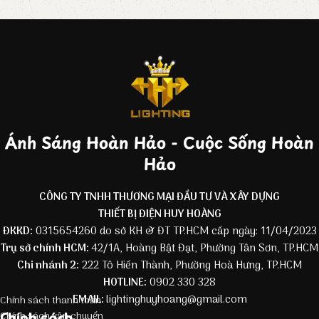
Ánh Sáng Hoàn Hảo - Cuộc Sống Hoàn
Hảo
CÔNG TY TNHH THƯƠNG MẠI ĐẦU TƯ VÀ XÂY DỰNG
THIẾT BỊ ĐIỆN HUY HOÀNG
ĐKKD:
0315654260 do sở KH & ĐT TP.HCM cấp ngày: 11/04/2023
Trụ sở chính HCM:
42/1A, Hoàng Bật Đạt, Phường Tân Sơn, TP.HCM
Chi nhánh 2:
222 Tô Hiến Thành, Phường Hoà Hưng, TP.HCM
HOTLINE:
0902 330 328
EMAIL:
lightinghuyhoang@gmail.com
Chính sách thanh toán
Chính sách
Chính sách vận chuyển