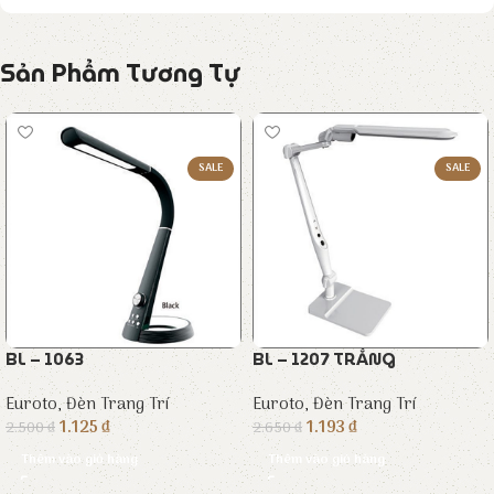
Sản Phẩm Tương Tự
SALE
SALE
BL – 1063
BL – 1207 TRẮNG
Euroto
,
Đèn Trang Trí
Euroto
,
Đèn Trang Trí
1.125
₫
1.193
₫
2.500
₫
2.650
₫
Thêm vào giỏ hàng
Thêm vào giỏ hàng