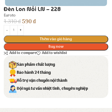
Đèn Lon Nổi LN – 228
Euroto
1.310
₫
590
₫
Thêm vào giỏ hàng
Buy now
Add to compare
Add to wishlist
Sản phẩm chất lượng
Bảo hành 24 tháng
Hỗ trợ vận chuyển nội thành
Đội ngũ tư vấn nhiệt tình, chuyên nghiệp