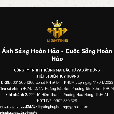
Ánh Sáng Hoàn Hảo - Cuộc Sống Hoàn
Hảo
CÔNG TY TNHH THƯƠNG MẠI ĐẦU TƯ VÀ XÂY DỰNG
THIẾT BỊ ĐIỆN HUY HOÀNG
ĐKKD:
0315654260 do sở KH & ĐT TP.HCM cấp ngày: 11/04/2023
Trụ sở chính HCM:
42/1A, Hoàng Bật Đạt, Phường Tân Sơn, TP.HCM
Chi nhánh 2:
222 Tô Hiến Thành, Phường Hoà Hưng, TP.HCM
HOTLINE:
0902 330 328
EMAIL:
lightinghuyhoang@gmail.com
Chính sách thanh toán
Chính sách
Chính sách vận chuyển