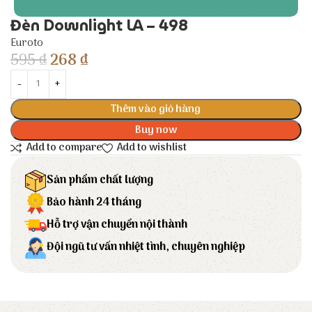
Đèn Downlight LA – 498
Euroto
595
₫
268
₫
Thêm vào giỏ hàng
Buy now
Add to compare
Add to wishlist
Sản phẩm chất lượng
Bảo hành 24 tháng
Hỗ trợ vận chuyển nội thành
Đội ngũ tư vấn nhiệt tình, chuyên nghiệp