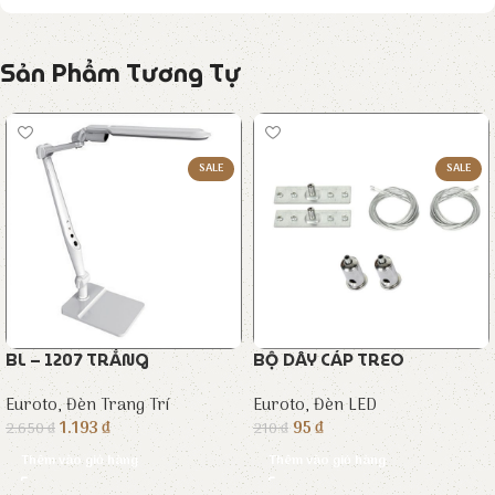
Sản Phẩm Tương Tự
SALE
SALE
BL – 1207 TRẮNG
BỘ DÂY CÁP TREO
Euroto
,
Đèn Trang Trí
Euroto
,
Đèn LED
1.193
₫
95
₫
2.650
₫
210
₫
Thêm vào giỏ hàng
Thêm vào giỏ hàng