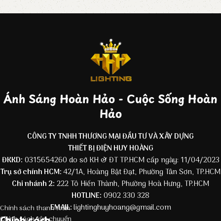
Ánh Sáng Hoàn Hảo - Cuộc Sống Hoàn
Hảo
CÔNG TY TNHH THƯƠNG MẠI ĐẦU TƯ VÀ XÂY DỰNG
THIẾT BỊ ĐIỆN HUY HOÀNG
ĐKKD:
0315654260 do sở KH & ĐT TP.HCM cấp ngày: 11/04/2023
Trụ sở chính HCM:
42/1A, Hoàng Bật Đạt, Phường Tân Sơn, TP.HCM
Chi nhánh 2:
222 Tô Hiến Thành, Phường Hoà Hưng, TP.HCM
HOTLINE:
0902 330 328
EMAIL:
lightinghuyhoang@gmail.com
Chính sách thanh toán
Chính sách
Chính sách vận chuyển