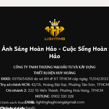
Ánh Sáng Hoàn Hảo - Cuộc Sống Hoàn
Hảo
CÔNG TY TNHH THƯƠNG MẠI ĐẦU TƯ VÀ XÂY DỰNG
THIẾT BỊ ĐIỆN HUY HOÀNG
ĐKKD:
0315654260 do sở KH & ĐT TP.HCM cấp ngày: 11/04/2023
Trụ sở chính HCM:
42/1A, Hoàng Bật Đạt, Phường Tân Sơn, TP.HCM
Chi nhánh 2:
222 Tô Hiến Thành, Phường Hoà Hưng, TP.HCM
HOTLINE:
0902 330 328
EMAIL:
lightinghuyhoang@gmail.com
Chính sách thanh toán
Chính sách
Chính sách vận chuyển