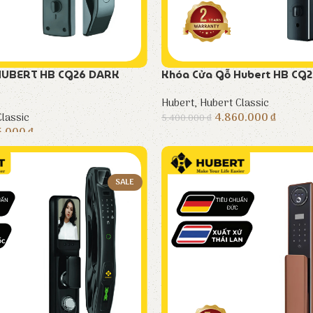
HUBERT HB CG26 DARK
Khóa Cửa Gỗ Hubert HB CG
Hubert
,
Hubert Classic
lassic
4.860.000
₫
5.400.000
₫
5.000
₫
SALE