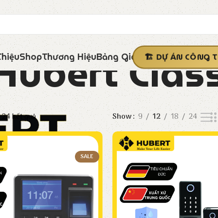
Hubert Class
Thiệu
Shop
Thương Hiệu
Bảng Giá
DỰ ÁN CÔNG T
a 24 kết quả
Show
9
12
18
24
SALE