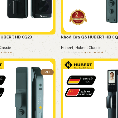
HUBERT HB CG23
Khoá Cửa Gỗ HUBERT HB CG
lassic
Hubert
,
Hubert Classic
5.000
₫
3.240.000
₫
3.600.000
₫
SALE