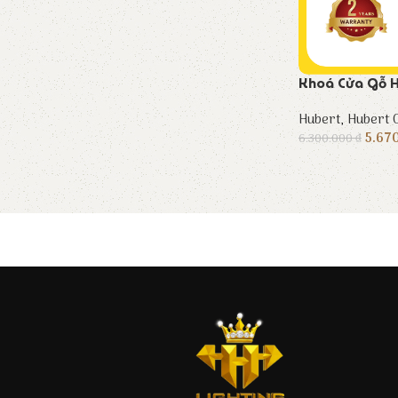
Khoá Cửa Gỗ H
Hubert
,
Hubert C
5.67
6.300.000
₫