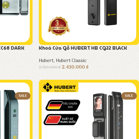
CC68 DARK
Khoá Cửa Gỗ HUBERT HB CG22 BLACK
Hubert
,
Hubert Classic
2.430.000
₫
2.700.000
₫
SALE
SALE