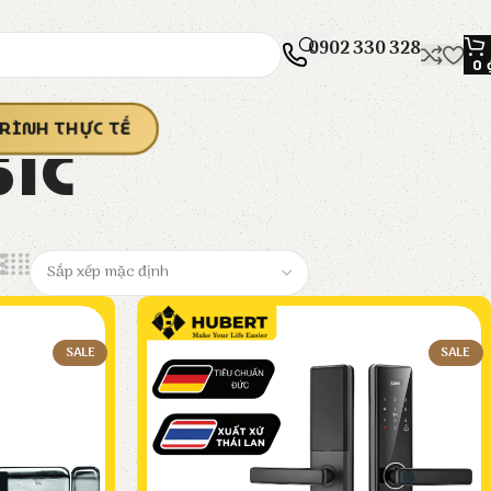
0902 330 328
0
ic
RÌNH THỰC TẾ
SALE
SALE