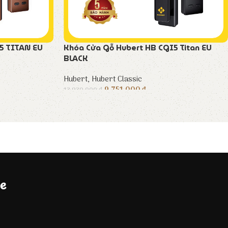
5 TITAN EU
Khóa Cửa Gỗ Hubert HB CGI5 Titan EU
BLACK
Hubert
,
Hubert Classic
9.751.000
₫
13.930.000
₫
e