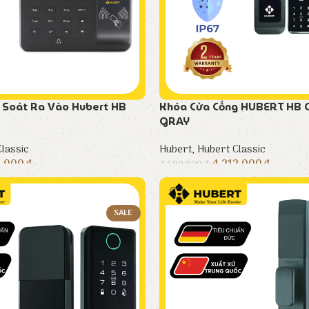
 Soát Ra Vào Hubert HB
Khóa Cửa Cổng HUBERT HB 
GRAY
lassic
Hubert
,
Hubert Classic
9.000
₫
4.212.000
₫
4.680.000
₫
SALE