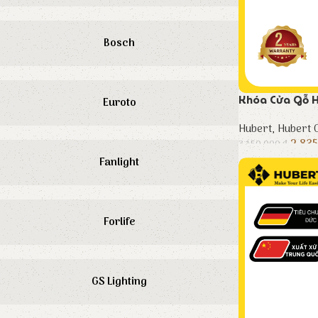
Bosch
Khóa Cửa Gỗ 
Euroto
Hubert
,
Hubert C
2.83
3.150.000
₫
Fanlight
Forlife
GS Lighting