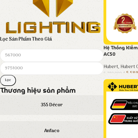
Lọc Sản Phẩm Theo Giá
Hệ Thống Kiểm
AC50
Hubert
,
Hubert C
5.58
6.210.000
₫
Lọc
Thương hiệu sản phẩm
355 Décor
Anfaco