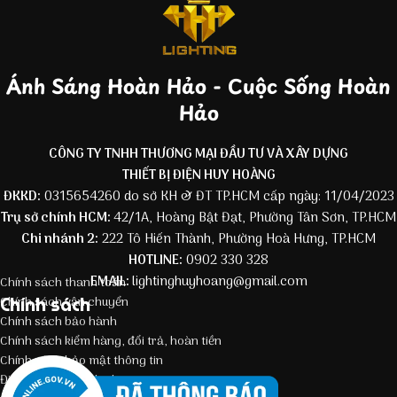
Ánh Sáng Hoàn Hảo - Cuộc Sống Hoàn
Hảo
CÔNG TY TNHH THƯƠNG MẠI ĐẦU TƯ VÀ XÂY DỰNG
THIẾT BỊ ĐIỆN HUY HOÀNG
ĐKKD:
0315654260 do sở KH & ĐT TP.HCM cấp ngày: 11/04/2023
Trụ sở chính HCM:
42/1A, Hoàng Bật Đạt, Phường Tân Sơn, TP.HCM
Chi nhánh 2:
222 Tô Hiến Thành, Phường Hoà Hưng, TP.HCM
HOTLINE:
0902 330 328
EMAIL:
lightinghuyhoang@gmail.com
Chính sách thanh toán
Chính sách
Chính sách vận chuyển
Chính sách bảo hành
Chính sách kiểm hàng, đổi trả, hoàn tiền
Chính sách bảo mật thông tin
Điều kiện giao dịch chung