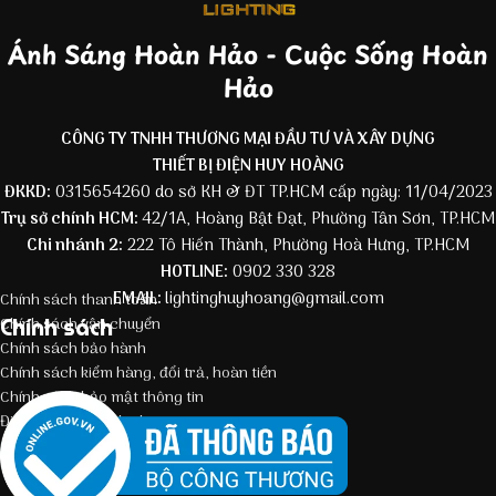
Ánh Sáng Hoàn Hảo - Cuộc Sống Hoàn
Hảo
CÔNG TY TNHH THƯƠNG MẠI ĐẦU TƯ VÀ XÂY DỰNG
THIẾT BỊ ĐIỆN HUY HOÀNG
ĐKKD:
0315654260 do sở KH & ĐT TP.HCM cấp ngày: 11/04/2023
Trụ sở chính HCM:
42/1A, Hoàng Bật Đạt, Phường Tân Sơn, TP.HCM
Chi nhánh 2:
222 Tô Hiến Thành, Phường Hoà Hưng, TP.HCM
HOTLINE:
0902 330 328
EMAIL:
lightinghuyhoang@gmail.com
Chính sách thanh toán
Chính sách
Chính sách vận chuyển
Chính sách bảo hành
Chính sách kiểm hàng, đổi trả, hoàn tiền
Chính sách bảo mật thông tin
Điều kiện giao dịch chung