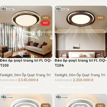
SALE
SALE
HOT
Đèn ốp quạt trang trí FL OQ-
Đèn ốp quạt trang trí FL OQ-
T103
T104
Fanlight
,
Đèn Ốp Quạt Trang Trí
Fanlight
,
Đèn Ốp Quạt Trang Trí
2.545.000
₫
2.250.000
₫
5.650.000
₫
5.000.000
₫
Thêm vào giỏ hàng
Thêm vào giỏ hàng
SALE
SALE