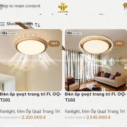
Đèn Ốp Quạt Trang Trí
Skip to main content
0
Show column
SALE
SALE
Đèn ốp quạt trang trí FL OQ-
Đèn ốp quạt trang trí FL OQ-
T101
T102
Fanlight
,
Đèn Ốp Quạt Trang Trí
Fanlight
,
Đèn Ốp Quạt Trang Trí
2.250.000
₫
2.545.000
₫
5.000.000
₫
5.650.000
₫
Thêm vào giỏ hàng
Thêm vào giỏ hàng