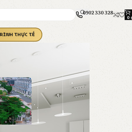
0902 330 328
0
RÌNH THỰC TẾ