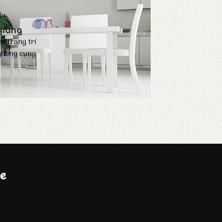
Giang
n trang trí
hting cung
e