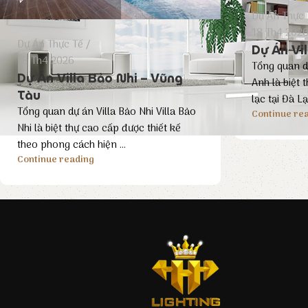
Dự Án Thực 
18 Th4 202
Dự Án Thực Tế
Dự Án Vil
18 Th4 2026
Tổng quan dự
Dự Án Villa Bảo Nhi – Vũng
Anh là biệt 
Tàu
lạc tại Đà Lạt
Tổng quan dự án Villa Bảo Nhi Villa Bảo
Continue re
Nhi là biệt thự cao cấp được thiết kế
theo phong cách hiện ...
Continue reading