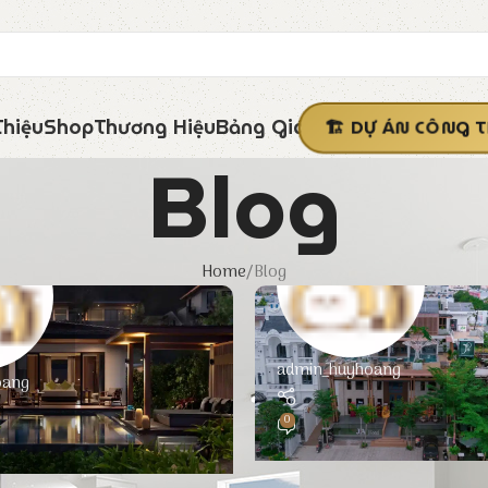
Thiệu
Shop
Thương Hiệu
Bảng Giá
DỰ ÁN CÔNG T
Blog
Home
Blog
admin_huyhoang
oang
0