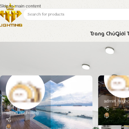
Skip to main content
Trang Chủ
Giới 
admin_huyh
admin_huyhoang
0
0